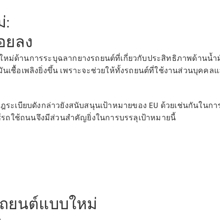
่:
้อยลง
ตัวค้นหาและ
่ด้านการระบุฉลากยางรถยนต์ที่เกี่ยวกับประสิทธิภาพด้านน้ำมันเ
การซื้อ
เชื้อเพลิงยิ่งขึ้น เพราะจะช่วยให้ทั้งรถยนต์ที่ใช้งานส่วนบุคคล
กฎระเบียบดังกล่าวยังสนับสนุนเป้าหมายของ EU ด้วยเช่นกันในกา
ถใช้ถนนจึงมีส่วนสำคัญยิ่งในการบรรลุเป้าหมายนี้
รถยนต์ทุก
รุ่น
รถยนต์แบบใหม่
การบริการ
ทางการเงิน