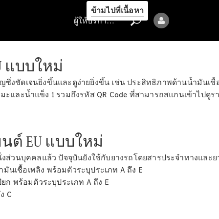
รถยนต์ทุก
ข้ามไปที่เนื้อหา
รุ่น
ผู้ให้บริการ/ความเป็นส่วนตัว
ข้อเสนอ
ล่าสุด
 แบบใหม่
การจองการ
นัดหมาย
งชัดเจนยิ่งขึ้นและดูง่ายยิ่งขึ้น เช่น ประสิทธิภาพด้านน้ำมันเชื้
การบริการ
นหิมะและน้ำแข็ง 1 รวมถึงรหัส QR Code ที่สามารถสแกนเข้าไปดูรา
นัดหมาย
เพื่อทดลอง
ขับ
ต์ EU แบบใหม่
ออกแบบ
รถยนต์ของ
ส่วนบุคคลแล้ว ปัจจุบันยังใช้กับยางรถโดยสารประจำทางและยาง
คุณ
มันเชื้อเพลิง พร้อมตัวระบุประเภท A ถึง E
ียก พร้อมตัวระบุประเภท A ถึง E
ึง C