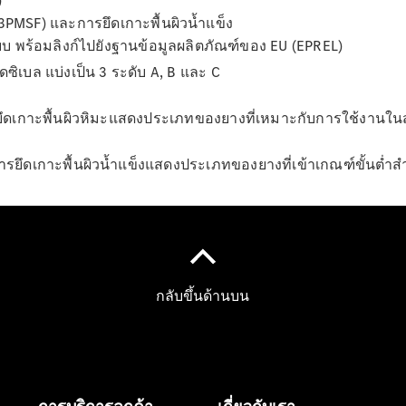
)
โบรชัวร์และ
3PMSF) และการยึดเกาะพื้นผิวน้ำแข็ง
ราคา
 พร้อมลิงก์ไปยังฐานข้อมูลผลิตภัณฑ์ของ EU (EPREL)
ซื้อรถมือ
ิเบล แบ่งเป็น 3 ระดับ A, B และ C
สอง
รถยนต์มือ
ดเกาะพื้นผิวหิมะแสดงประเภทของยางที่เหมาะกับการใช้งานในส
สองสภาพดี
Mercedes
ยึดเกาะพื้นผิวน้ำแข็งแสดงประเภทของยางที่เข้าเกณฑ์ขั้นต่ำสำห
me Store
การจองการ
นัดหมาย
การบริการ
นัดหมาย
เพื่อทดลอง
ขับ
ออกแบบ
รถยนต์ของ
คุณ