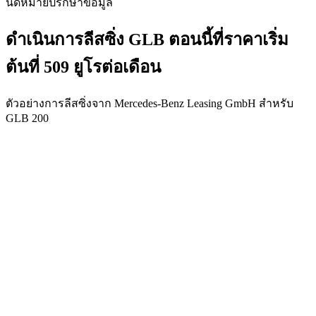
นัดหมายปรึกษาข้อมูล
ตัว
ดำเนินการลีสซิ่ง GLB ตอนนี้ที่ราคาเริ่ม
ค้นหา
และ
ต้นที่ 509 ยูโรต่อเดือน
การ
ซื้อ
ตัวอย่างการลีสซิ่งจาก Mercedes-Benz Leasing GmbH สำหรับ
GLB 200
รถยนต์
ทุกรุ่น
การ
บริการ
ทางการ
เงิน
โบรชัวร์