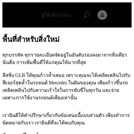
ข้อเสนอ
ข้ามไปที่เนื้อหา
ล่าสุด
ผู้ให้บริการ/ความเป็นส่วนตัว
การจอง
การนัด
พื้นที่สำหรับสิ่งใหม่
หมาย
การ
ทุกบรรทัด ทุกรายละเอียดจัดอยู่ในอันดับรองลงมาจากสิ่งเดียว
บริการ
นั่นคือ การเพิ่มพื้นที่ให้แก่คุณให้มากที่สุด
นัด
หมาย
ลีสซิ่ง GLB ให้คุณก้าวล้ำเสมอ เพราะคุณจะได้เพลิดเพลินไปกับ
เพื่อ
ฟีเจอร์สุดล้ำในรถยนต์ Mercedes ในฝันของคุณ เพียงก้าวขึ้นรถ
ทดลอง
เพลิดเพลินไปกับความเร้าใจในการขับขี่ในทุกวัน และจ่าย
ขับ
เฉพาะการใช้งานรถยนต์เพียงเท่านั้น
ออกแบบ
รถยนต์
เรายินดีให้คำปรึกษาเกี่ยวกับข้อเสนอนี้แบบส่วนตัว เพียงทำการ
ของคุณ
นัดหมายกับเรา เรายินดีที่จะได้พบกับคุณ