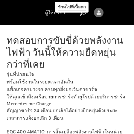
รถยนต์ทุก
ข้ามไปที่เนื้อหา
รุ่น
ผู้ให้บริการ/ความเป็นส่วนตัว
ข้อเสนอ
ล่าสุด
ทดสอบการขับขี่ด้วยพลังงาน
การจองการ
นัดหมาย
ไฟฟ้า วันนี้ให้ความยืดหยุ่น
การบริการ
กว่าที่เคย
นัดหมาย
เพื่อทดลอง
รุ่นที่น่าสนใจ
ขับ
พร้อมใช้งานในระยะเวลาอันสั้น
ออกแบบ
แพ็กเกจครบวงจร ครบทุกสิ่งยกเว้นค่าชาร์จ
รถยนต์ของ
ให้คุณเข้าถึงเครือข่ายการชาร์จทั่วยุโรปด้วยบริการชาร์จ
คุณ
Mercedes me Charge
สัญญาชาร์จ 24 เดือน ยกเลิกได้อย่างยืดหยุ่นด้วยระยะ
เวลาการแจ้งยกเลิก 3 เดือน
EQC 400 4MATIC: การสิ้นเปลืองพลังงานไฟฟ้าในหน่วย