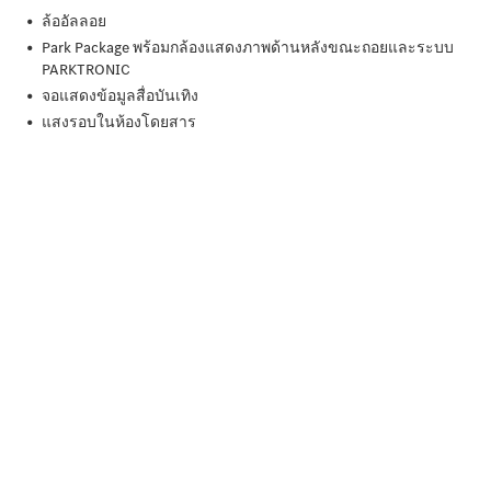
โบรชัวร์และ
ราคา
ซื้อรถมือ
สอง
รถยนต์มือ
สองสภาพดี
Mercedes
me Store
การจองการ
นัดหมาย
การบริการ
นัดหมาย
เพื่อทดลอง
ขับ
ออกแบบ
รถยนต์ของ
คุณ